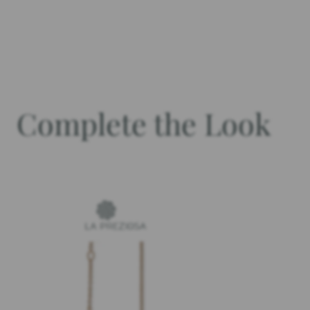
Complete the Look