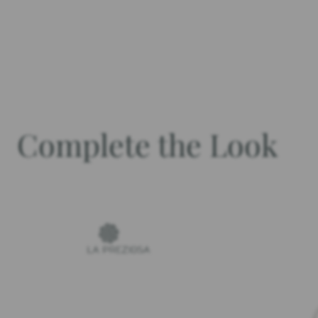
Complete the Look