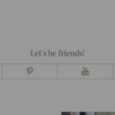
Let's be friends!