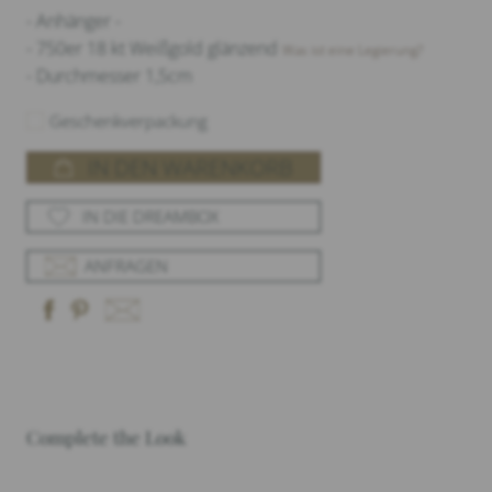
- Anhänger -
- 750er 18 kt Weißgold glänzend
Was ist eine Legierung?
- Durchmesser 1,5cm
Geschenkverpackung
IN DEN WARENKORB
IN DIE DREAMBOX
ANFRAGEN
Complete the Look