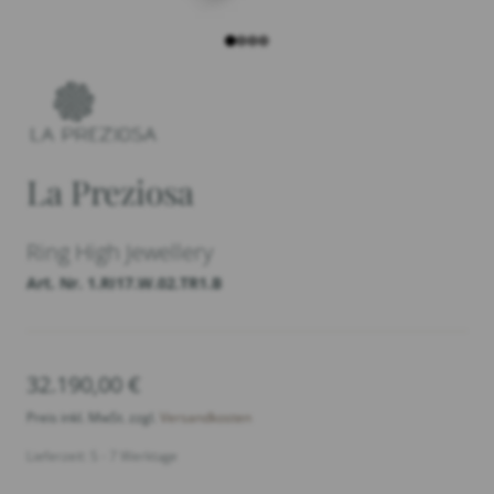
La Preziosa
Ring High Jewellery
Art. Nr. 1.RI17.W.02.TR1.B
32.190,00
€
Preis inkl. MwSt. zzgl.
Versandkosten
Lieferzeit: 5 - 7 Werktage