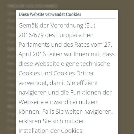
TIROLER GOLDSCHMIED
Über uns
Diese Website verwendet Cookies
Atelier
Gemäß der Verordnung (EU)
Presse
2016/679 des Europäischen
Filialen
Partner
Parlaments und des Rates vom 27.
SERVICE
April 2016 teilen wir Ihnen mit, dass
Kontakt
diese Webseite eigene technische
Retourenportal
Versand
Cookies und Cookies Dritter
Größen und Längen
verwendet, damit Sie effizient
FAQs
navigieren und die Funktionen der
Newsletter Anmelden
Gutschein erstellen
Webseite einwandfrei nutzen
RECHTLICHES UND DATENSCHUTZ
können. Falls Sie weiter navigieren,
Impressum
erklären Sie sich mit der
Privacy Policy
Cookies
Installation der Cookies