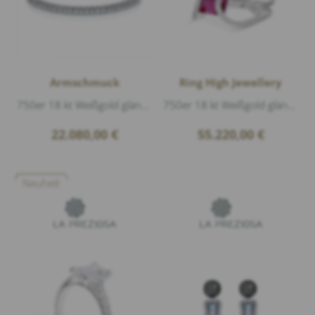
Armschmuck
Ring High Jewellery
750er 18 kt Weißgold glänzend, Titan Flex-Band, 65 Diamanten 5,12ct G/vs1 Brillantschliff
750er 18 kt Weißgold glänzend, Diamanten 0,96ct D/VVS1 Brillantschliff, 1 Turmalin facettiert 15,43ct
22.080,00
€
55.220,00
€
Neuheit