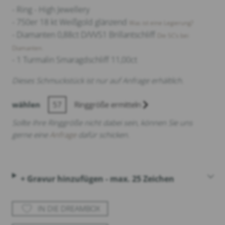
- Ring - High Jewellery
- 750er 18 kt Weißgold glänzend
Was ist eine Legierung?
- Diamanten 0,88ct D/VVS1 Brillantschliff
Die 5C‘s bei
Diamanten.
- 1 Turmalin Smaragdschliff 11,00ct
Dieses Schmuckstück ist nur auf Anfrage erhältlich.
wählen
57
Ringgröße ermitteln
Sollte Ihre Ringgröße nicht dabei sein, können Sie uns
gerne eine
Anfrage
dafür schicken.
+ Gravur hinzufügen - max. 25 Zeichen
IN DIE DREAMBOX