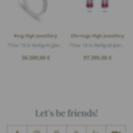
Ring High Jewellery
Ohrringe High Jewellery
750er 18 kt Weißgold glänzend, Diamanten 0,35ct D/VVS1 Brillantschliff, 1 Diamant 1,95ct G/vvs2 Smaragdschliff
750er 18 kt Weißgold glänzend, Diamanten 0,65ct D/VVS1 Brillantschliff, 2 Turmalin facettiert 34,94ct, 2 halbe Tahitiperlen, Länge ca. 4cm...
36.500,00
€
97.395,00
€
Let's be friends!