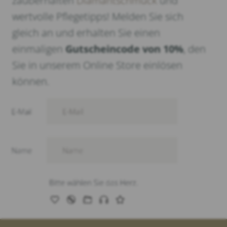
zauberhaften
Diamantschmuck
und
wertvolle Pflegetipps! Melden Sie sich
gleich an und erhalten Sie einen
einmaligen
Gutscheincode von 10%
, den
Sie in unserem Online Store einlösen
können.