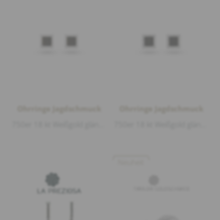
Ohrringe Jagdschmuck
Ohrringe Jagdschmuck
750er 18 kt Weißgold glänzend, Hirschhorn, Länge 7,5mm Breite 7,5mm
750er 18 kt Weißgold glänzend, Hirschhorn, Diamanten 0,17ct D/VVS1 Brillantschliff, Länge 7,5mm Breite 7,5mm
Neuheit