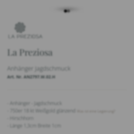
La Preziosa
Anhänger Jagdschmuck
Art. Nr. AN2797.W.02.H
- Anhänger - Jagdschmuck
- 750er 18 kt Weißgold glänzend
Was ist eine Legierung?
- Hirschhorn
- Länge 1,3cm Breite 1cm