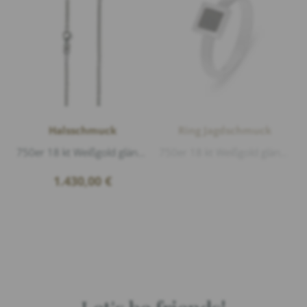
Halsschmuck
Ring Jagdschmuck
750er 18 kt Weißgold glänzend, Länge 42-45cm, zusätzliche Öse bei 42cm
750er 18 kt Weißgold glänzend, Hirschhorn, Länge 7,5mm Breite 7,5mm
1.430,00
€