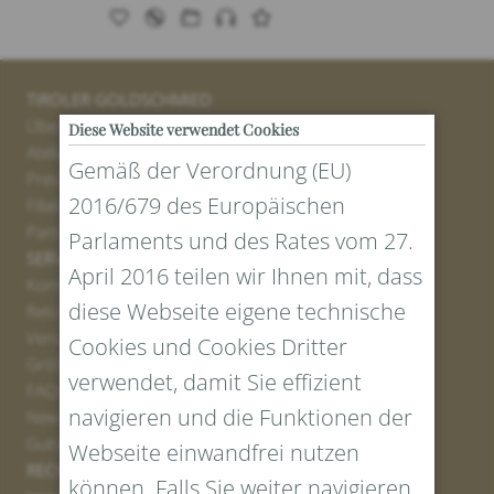
TIROLER GOLDSCHMIED
Über uns
Diese Website verwendet Cookies
Atelier
Gemäß der Verordnung (EU)
Presse
2016/679 des Europäischen
Filialen
Partner
Parlaments und des Rates vom 27.
SERVICE
April 2016 teilen wir Ihnen mit, dass
Kontakt
diese Webseite eigene technische
Retourenportal
Versand
Cookies und Cookies Dritter
Größen und Längen
verwendet, damit Sie effizient
FAQs
navigieren und die Funktionen der
Newsletter Anmelden
Gutschein erstellen
Webseite einwandfrei nutzen
RECHTLICHES UND DATENSCHUTZ
können. Falls Sie weiter navigieren,