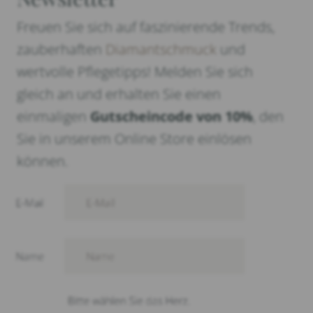
Freuen Sie sich auf faszinierende Trends,
zauberhaften
Diamantschmuck
und
wertvolle Pflegetipps! Melden Sie sich
gleich an und erhalten Sie einen
einmaligen
Gutscheincode von 10%
, den
Sie in unserem Online Store einlösen
können.