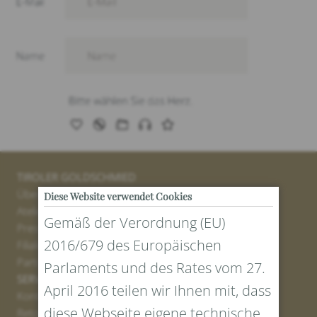
TIROLER GOLDSCHMIED
Über uns
Diese Website verwendet Cookies
Atelier
Gemäß der Verordnung (EU)
Presse
2016/679 des Europäischen
Filialen
Partner
Parlaments und des Rates vom 27.
SERVICE
April 2016 teilen wir Ihnen mit, dass
Kontakt
diese Webseite eigene technische
Retourenportal