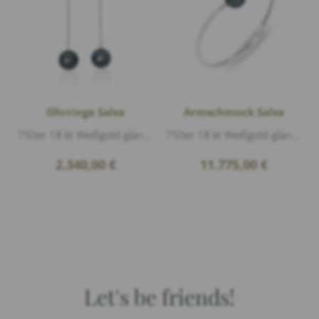
Ohrringe Salsa
Armschmuck Salsa
750er 18 kt Weißgold glänzend, 2 Tahiti Perle Rund Ø 12,5mm, Länge 6cm, Dieses Einhänger-Paar kann mit allen kleinen Ohrsteckern getragen we...
750er 18 kt Weißgold glänzend, 1 Tahiti Perle Ø 12,5mm, Diamanten 0,06ct G/vs1 Brillantschliff
2.340,00
€
11.775,00
€
Let's be friends!