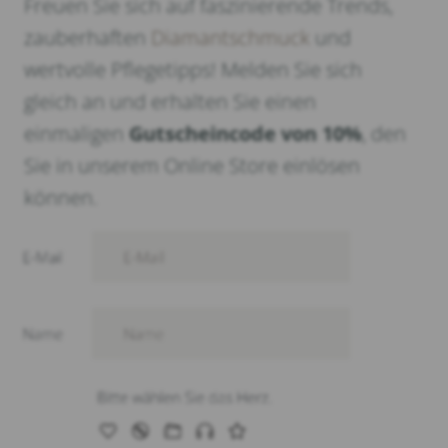
Freuen Sie sich auf faszinierende Trends,
zauberhaften
Diamantschmuck
und
wertvolle Pflegetipps! Melden Sie sich
gleich an und erhalten Sie einen
einmaligen
Gutscheincode von 10%
, den
Sie in unserem Online Store einlösen
können.