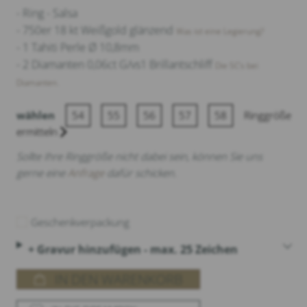
- Ring - Salsa
- 750er 18 kt Weißgold glänzend
Was ist eine Legierung?
- 1 Tahiti Perle Ø 10,8mm
- 2 Diamanten 0,06ct G/vs1 Brillantschliff
Die 5C‘s bei
Diamanten.
wählen
54
55
56
57
58
Ringgröße
ermitteln
Sollte Ihre Ringgröße nicht dabei sein, können Sie uns
gerne eine
Anfrage
dafür schicken.
Geschenkverpackung
+ Gravur hinzufügen - max. 25 Zeichen
IN DEN WARENKORB