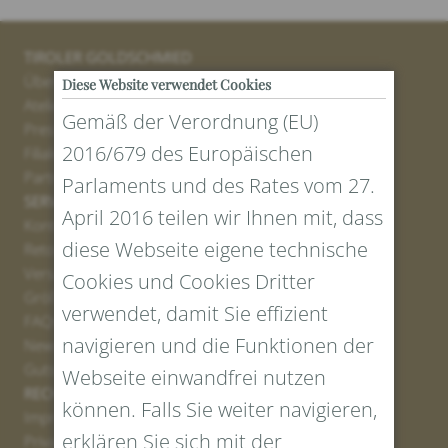
TIROLER GOLDSCHMIED
Über uns
Diese Website verwendet Cookies
Atelier
Gemäß der Verordnung (EU)
Presse
2016/679 des Europäischen
Filialen
Partner
Parlaments und des Rates vom 27.
SERVICE
April 2016 teilen wir Ihnen mit, dass
Kontakt
diese Webseite eigene technische
Retourenportal
Versand
Cookies und Cookies Dritter
Größen und Längen
verwendet, damit Sie effizient
FAQs
navigieren und die Funktionen der
Newsletter Anmelden
Gutschein erstellen
Webseite einwandfrei nutzen
RECHTLICHES UND DATENSCHUTZ
können. Falls Sie weiter navigieren,
Impressum
erklären Sie sich mit der
Privacy Policy