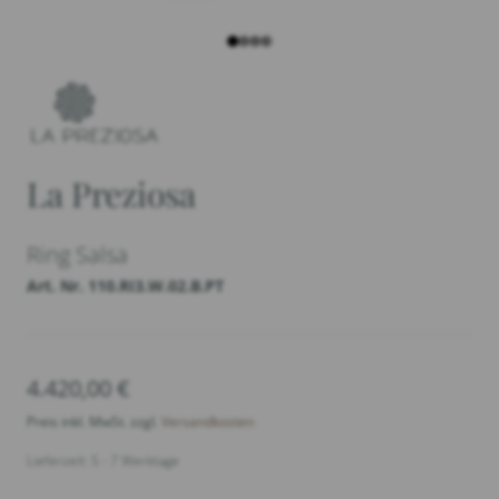
La Preziosa
Ring Salsa
Art. Nr. 110.RI3.W.02.B.PT
4.420,00
€
Preis inkl. MwSt. zzgl.
Versandkosten
Lieferzeit: 5 - 7 Werktage