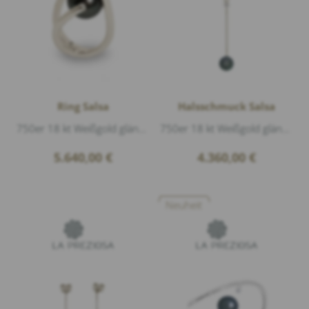
Ring Salsa
Halsschmuck Salsa
750er 18 kt Weißgold glänzend, 3 Diamanten 0,10ct G/vs1 Brillantschliff, 1 Tahiti Perle Ø 12,5mm
750er 18 kt Weißgold glänzend, 1 Diamant 0,25ct G/vs1 Brillantschliff, 1 Tahiti Perle Ø 11,5mm, Länge 46cm
5.640,00
€
4.360,00
€
Neuheit