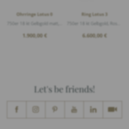
Ohrringe Lotus 0
Ring Lotus 3
750er 18 kt Gelbgold matt, 2 Mondstein Grau Cabouchon Ø 6mm, Durchmesser 7mm
750er 18 kt Gelbgold, Roségold matt, 1 Mondstein Grau Cabouchon, 13 Diamanten 0,05ct G/vs1 Brillantschliff
1.900,00
€
6.600,00
€
Let's be friends!