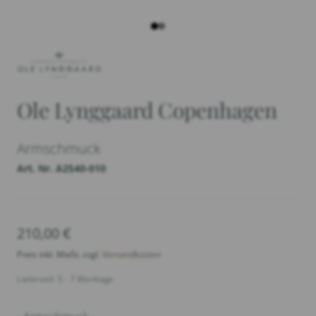
Ole Lynggaard Copenhagen
Armschmuck
Art. Nr. A2540-010
210,00
€
Preis inkl. MwSt. zzgl.
Versandkosten
Lieferzeit: 5 - 7 Werktage