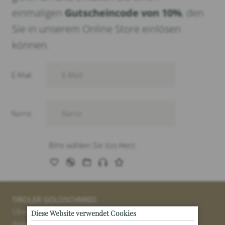
einmaligen
Gutscheincode von 10%
, den
Sie in unserem Online Store einlösen
können.
TIROLER GOLDSCHMIED
Über uns
Diese Website verwendet Cookies
Atelier