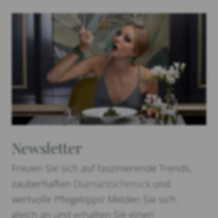
Newsletter
Freuen Sie sich auf faszinierende Trends,
zauberhaften
Diamantschmuck
und
wertvolle Pflegetipps! Melden Sie sich
gleich an und erhalten Sie einen