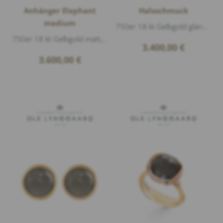
Anhänger Elephant
Halsschmuck
medium
750er 18 kt Gelbgold glänzend, Länge 90cm
750er 18 kt Gelbgold matt, 1 Diamant 0,01ct G/vs1 Brillantschliff, Länge 2,5cm
3.400,00
€
3.600,00
€