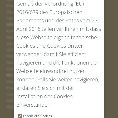
Gemäß der Verordnung (EU)
Presse
2016/679 des Europäischen
Filialen
Partner
Parlaments und des Rates vom 27.
SERVICE
April 2016 teilen wir Ihnen mit, dass
Kontakt
diese Webseite eigene technische
Retourenportal
Versand
Cookies und Cookies Dritter
Größen und Längen
verwendet, damit Sie effizient
FAQs
navigieren und die Funktionen der
Newsletter Anmelden
Gutschein erstellen
Webseite einwandfrei nutzen
RECHTLICHES UND DATENSCHUTZ
können. Falls Sie weiter navigieren,
Impressum
erklären Sie sich mit der
Privacy Policy
Cookies
Installation der Cookies
AGBs
einverstanden.
Widerrufsrecht
Essenzielle Cookies