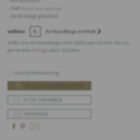
- Armschmuck -
- matt
Was ist eine Legierung?
- Seide beige glänzend
wählen
XL
Armbandlänge ermitteln
Sollte Ihre Armbandlänge nicht dabei sein, können Sie uns
gerne eine
Anfrage
dafür schicken.
Geschenkverpackung
IN DEN WARENKORB
IN DIE DREAMBOX
ANFRAGEN