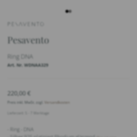
Pesavento
Ring DNA
Art. Nr. WDNAA329
220,00
€
Preis inkl. MwSt. zzgl.
Versandkosten
Lieferzeit: 5 - 7 Werktage
- Ring - DNA