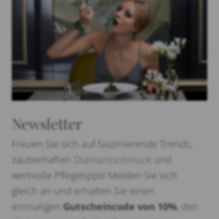
Newsletter
Freuen Sie sich auf faszinierende Trends,
zauberhaften
Diamantschmuck
und
wertvolle Pflegetipps! Melden Sie sich
gleich an und erhalten Sie einen
einmaligen
Gutscheincode von 10%
, den