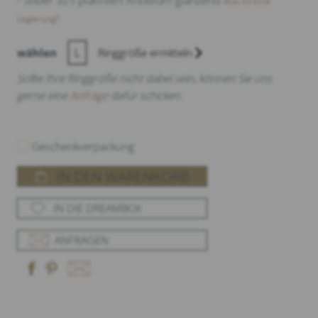
- Silber 925 platiniert Rhodium glänzend
Was ist eine
Legierung?
wählen
L
Ringgröße ermitteln
Sollte Ihre Ringgröße nicht dabei sein, können Sie uns
gerne eine
Anfrage
dafür schicken.
Geschenkverpackung
IN DEN WARENKORB
IN DIE DREAMBOX
ANFRAGEN