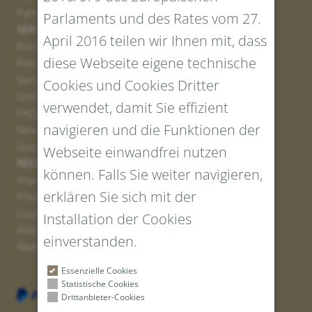
Partner
Parlaments und des Rates vom 27.
SERVICE
April 2016 teilen wir Ihnen mit, dass
Kontakt
diese Webseite eigene technische
Retourenportal
Versand
Cookies und Cookies Dritter
Größen und Längen
verwendet, damit Sie effizient
FAQs
navigieren und die Funktionen der
Newsletter Anmelden
Gutschein erstellen
Webseite einwandfrei nutzen
RECHTLICHES UND DATENSCHUTZ
können. Falls Sie weiter navigieren,
Impressum
erklären Sie sich mit der
Privacy Policy
Cookies
Installation der Cookies
AGBs
einverstanden.
Widerrufsrecht
Essenzielle Cookies
Statistische Cookies
Drittanbieter-Cookies