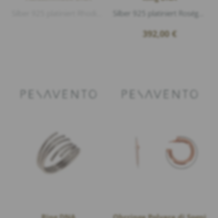
Silber 925 platiniert Rhodium & Roségold glänzend, Länge 43cm
Silber 925 platiniert Roségold glänzend
392,00
€
Ring DNA
Ohrringe Polvere di Sogni