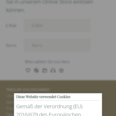
Sie in unserem Online Store einlösen
können.
TIROLER GOLDSCHMIED
Über uns
Diese Website verwendet Cookies
Atelier
Gemäß der Verordnung (EU)
Presse
2016/679 des Europäischen
Filialen