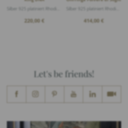
Silber 925 platiniert Rhodium glänzend
Silber 925 platiniert Rhodium & Roségold glänzend, Durchmesser ca. 40mm
220,00
€
414,00
€
Let's be friends!