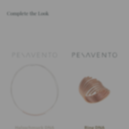
Complete the Look
Halsschmuck DNA
Ring DNA