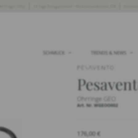
lte Fragen FAQs
14 Tage Rückgaberecht – Rückversandkosten 20€
Kostenl
SCHMUCK
TRENDS & NEWS
Pesaven
Ohrringe GEO
Art. Nr. WGEOO002
176,00
€