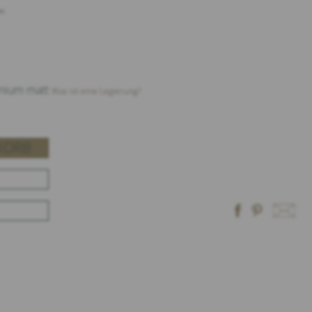
n
henium matt
Was ist eine Legierung?
KORB