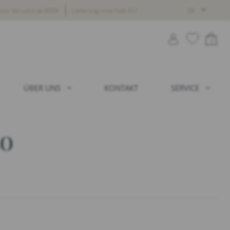
oser Versand ab 800€
Lieferung innerhalb EU
DE
0
ÜBER UNS
KONTAKT
SERVICE
to