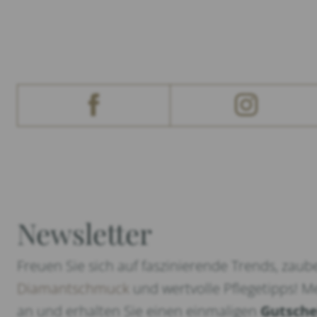
Newsletter
Freuen Sie sich auf faszinierende Trends, zaub
Diamantschmuck
und wertvolle Pflegetipps! Me
an und erhalten Sie einen einmaligen
Gutsche