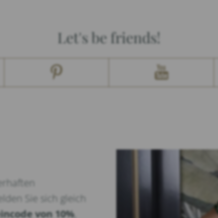
Let's be friends!
erhaften
lden Sie sich gleich
incode von 10%
,