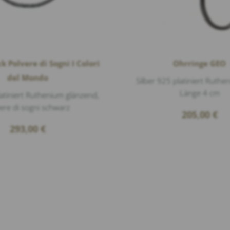
Polvere di Sogni I Colori
Ohrringe GEO
del Mondo
Silber 925 platiniert Ruthe
Länge 4 cm
latiniert Ruthenium glänzend,
ere di sogni schwarz
205,00
€
293,00
€