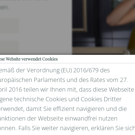
nen.
ese Website verwendet Cookies
emäß der Verordnung (EU) 2016/679 des
uropäischen Parlaments und des Rates vom 27.
ril 2016 teilen wir Ihnen mit, dass diese Webseite
igene technische Cookies und Cookies Dritter
rwendet, damit Sie effizient navigieren und die
UND DATENSCHUTZ
unktionen der Webseite einwandfrei nutzen
nnen. Falls Sie weiter navigieren, erklären Sie sic