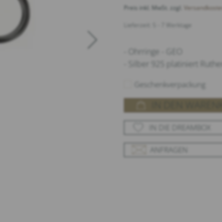
Preis inkl. MwSt. zzgl.
Versandkoste
Lieferzeit: 5 - 7 Werktage
- Ohrringe - GEO
- Silber 925 platiniert Rut
Geschenkverpackung
IN DEN WAREN
IN DIE DREAMBOX
ANFRAGEN