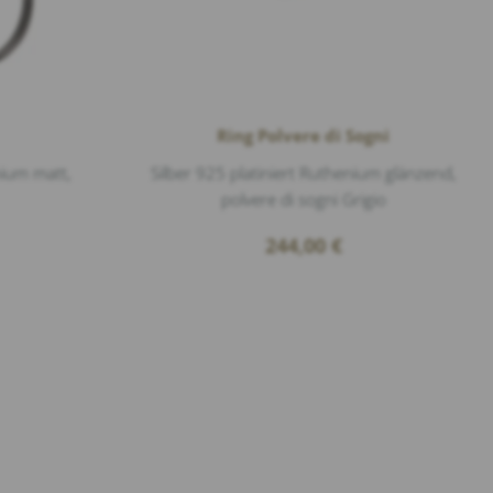
Ring Polvere di Sogni
nium matt,
Silber 925 platiniert Ruthenium glänzend,
polvere di sogni Grigio
244,00
€