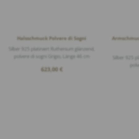
Halsschmuck Polvere di Sogni
Armschmuck 
Silber 925 platiniert Ruthenium glänzend,
polvere di sogni Grigio, Länge 46 cm
Silber 925 p
polv
623,00
€