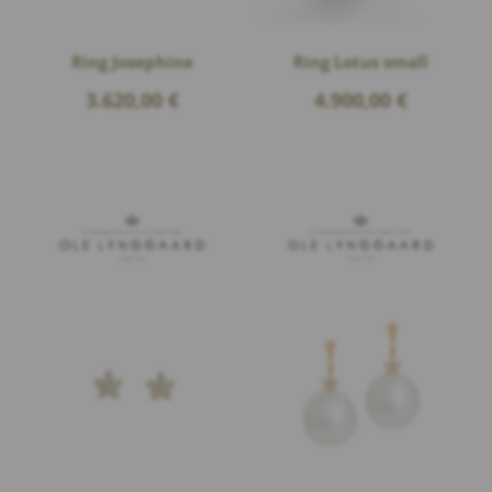
Ring Josephine
Ring Lotus small
3.620,00
€
4.900,00
€