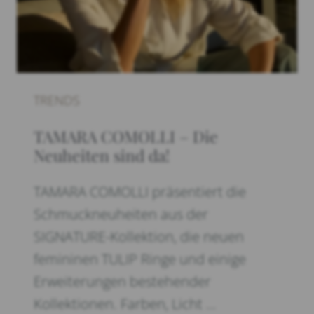
TRENDS
TAMARA COMOLLI – Die
Neuheiten sind da!
TAMARA COMOLLI präsentiert die
Schmuckneuheiten aus der
SIGNATURE-Kollektion, die neuen
femininen TULIP Ringe und einige
Erweiterungen bestehender
Kollektionen. Farben, Licht …