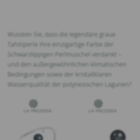
Wussten Sie, dass die legendäre graue
Tahitiperle ihre einzigartige Farbe der
Schwarzlippigen Perlmuschel verdankt –
und den außergewöhnlichen klimatischen
Bedingungen sowie der kristallklaren
Wasserqualität der polynesischen Lagunen?