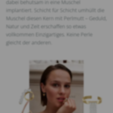
dabei behutsam in eine Muschel
implantiert. Schicht für Schicht umhüllt die
Muschel diesen Kern mit Perlmutt – Geduld,
Natur und Zeit erschaffen so etwas
vollkommen Einzigartiges. Keine Perle
gleicht der anderen.