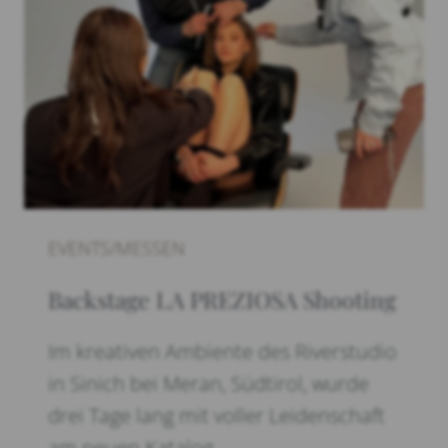
EVENTS/MESSEN
Backstage LA PREZIOSA Shooting
Im kreativen Ambiente des Riverstudio
in Sinich bei Meran, Südtirol, wurde
drei Tage lang mit voller Leidenschaft
am neuen Katalog …