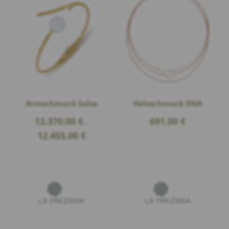
Armschmuck Salsa
Halsschmuck DNA
12.370,00
€
691,00
€
–
Price
12.455,00
€
range:
12.370,00 €
through
12.455,00 €