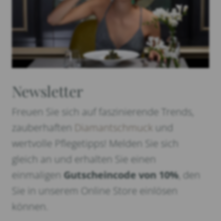
Newsletter
Freuen Sie sich auf faszinierende Trends,
zauberhaften
Diamantschmuck
und
wertvolle Pflegetipps! Melden Sie sich
gleich an und erhalten Sie einen
einmaligen
Gutscheincode von 10%
, den
Sie in unserem Online Store einlösen
können.