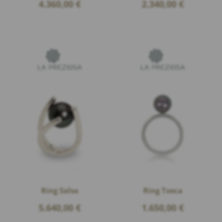
4.360,00
€
2.340,00
€
Ring Salsa
Ring Tosca
5.640,00
€
1.650,00
€