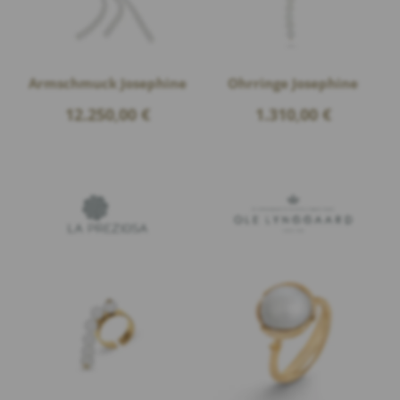
Armschmuck Josephine
Ohrringe Josephine
12.250,00
€
1.310,00
€