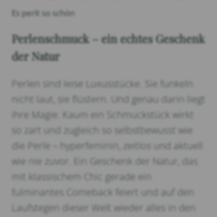
Es perlt so schön
Perlenschmuck – ein echtes Geschenk
der Natur
Perlen sind leise Luxusstücke. Sie funkeln
nicht laut, sie flüstern. Und genau darin liegt
ihre Magie. Kaum ein Schmuckstück wirkt
so zart und zugleich so selbstbewusst wie
die Perle – hyperfeminin, zeitlos und aktuell
wie nie zuvor. Ein Geschenk der Natur, das
mit klassischem Chic gerade ein
fulminantes Comeback feiert und auf den
Laufstegen dieser Welt wieder alles in den