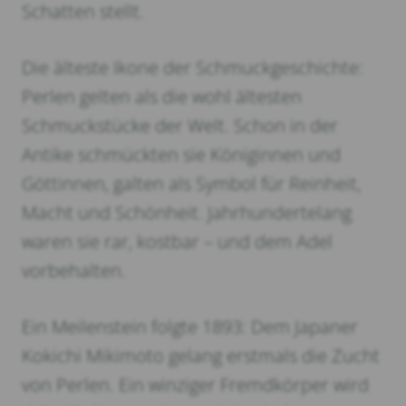
Schatten stellt.
Die älteste Ikone der Schmuckgeschichte:
Perlen gelten als die wohl ältesten
Schmuckstücke der Welt. Schon in der
Antike schmückten sie Königinnen und
Göttinnen, galten als Symbol für Reinheit,
Macht und Schönheit. Jahrhundertelang
waren sie rar, kostbar – und dem Adel
vorbehalten.
Ein Meilenstein folgte 1893: Dem Japaner
Kokichi Mikimoto gelang erstmals die Zucht
von Perlen. Ein winziger Fremdkörper wird