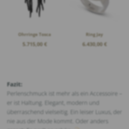
Ohrringe Tosca
Ring Jay
5.715,00
€
6.430,00
€
Fazit:
Perlenschmuck ist mehr als ein Accessoire –
er ist Haltung. Elegant, modern und
überraschend vielseitig. Ein leiser Luxus, der
nie aus der Mode kommt. Oder anders