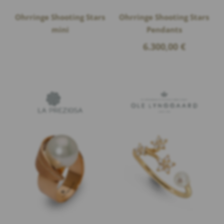
Ohrringe Shooting Stars
Ohrringe Shooting Stars
mini
Pendants
6.300,00
€