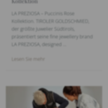
Kollektion
LA PREZIOSA – Puccinis Rose
Kollektion. TIROLER GOLDSCHMIED,
der größte Juwelier Südtirols,
präsentiert seine fine jewellery brand
LA PREZIOSA, designed …
Lesen Sie mehr