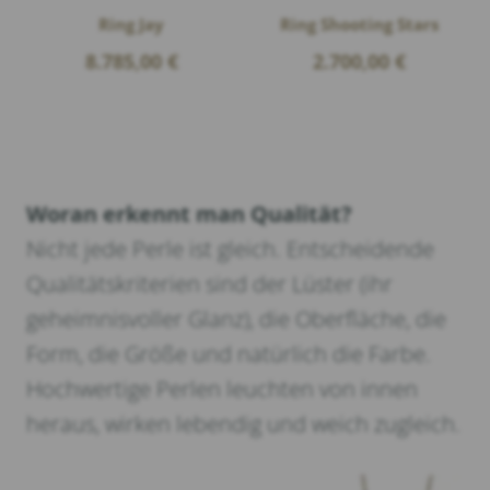
Ring Jay
Ring Shooting Stars
8.785,00
€
2.700,00
€
Woran erkennt man Qualität?
Nicht jede Perle ist gleich. Entscheidende
Qualitätskriterien sind der Lüster (ihr
geheimnisvoller Glanz), die Oberfläche, die
Form, die Größe und natürlich die Farbe.
Hochwertige Perlen leuchten von innen
heraus, wirken lebendig und weich zugleich.