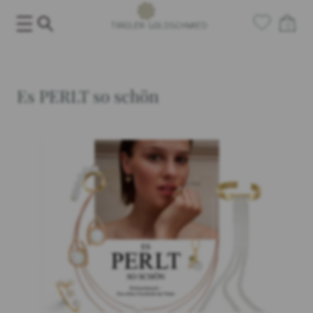
Skip
0
to
content
Es PERLT so schön