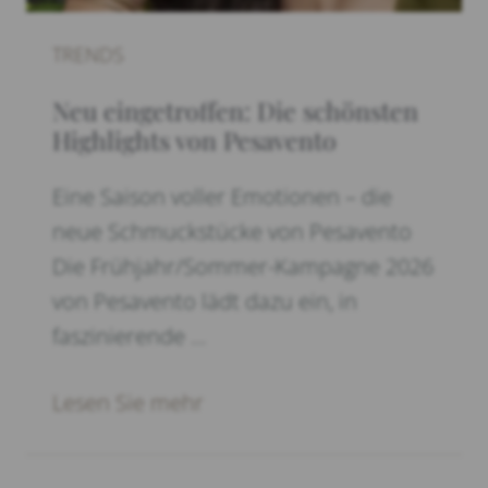
TRENDS
Neu eingetroffen: Die schönsten
Highlights von Pesavento
Eine Saison voller Emotionen – die
neue Schmuckstücke von Pesavento
Die Frühjahr/Sommer-Kampagne 2026
von Pesavento lädt dazu ein, in
faszinierende …
Lesen Sie mehr