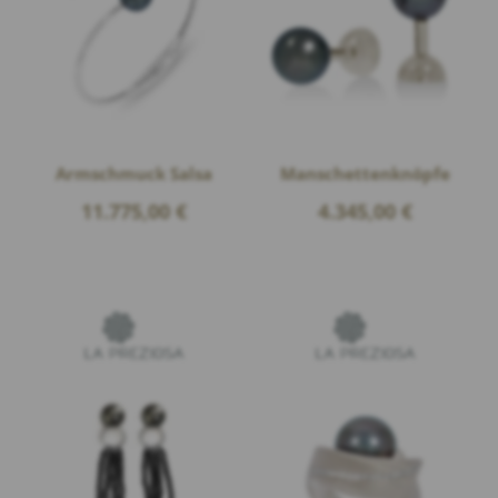
Armschmuck Salsa
Manschettenknöpfe
11.775,00
€
4.345,00
€