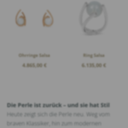
Ohrringe Salsa
Ring Salsa
4.865,00
€
6.135,00
€
Die Perle ist zurück – und sie hat Stil
Heute zeigt sich die Perle neu. Weg vom
braven Klassiker, hin zum modernen