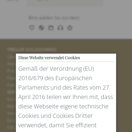
TIROLER GOLDSCHMIED
Über uns
Diese Website verwendet Cookies
Atelier
Gemäß der Verordnung (EU)
Presse
2016/679 des Europäischen
Filialen
Partner
Parlaments und des Rates vom 27.
SERVICE
April 2016 teilen wir Ihnen mit, dass
Kontakt
diese Webseite eigene technische
Retourenportal
Versand
Cookies und Cookies Dritter
Größen und Längen
verwendet, damit Sie effizient
FAQs